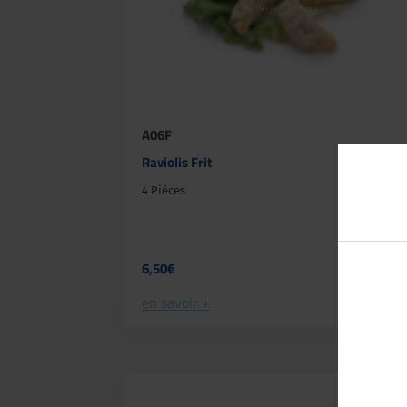
A06F
Raviolis Frit
4 Pièces
6,50€
en savoir +