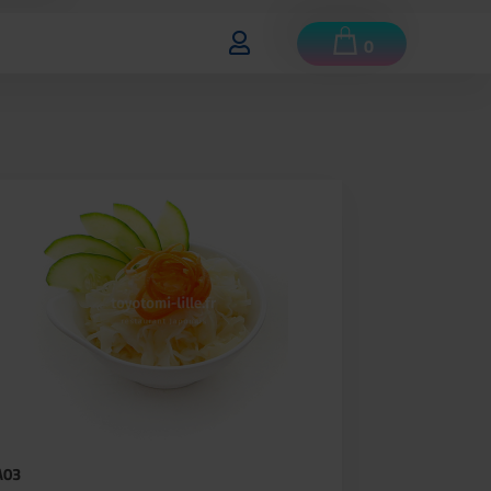
0
A03