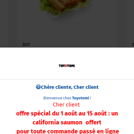
A07
Nêm Au Poulet
4 Pièces
😃Chère cliente, Cher client
5,50€
Bienvenue chez
Toyotomi
!
en savoir +
Cher client
offre spécial du
1 août au 15 août
: un
california saumon offert
pour toute commande passé en ligne