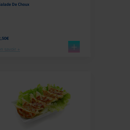
Salade De Choux
2,50€
en savoir +