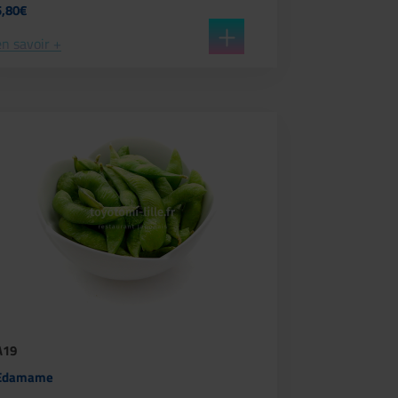
5,80€
en savoir +
A19
Edamame