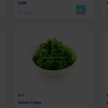
5,80€
en savoir +
A17
Salade D'algue