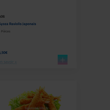
A06
Gyoza Raviolis Japonais
6 Pièces
6,50€
en savoir +