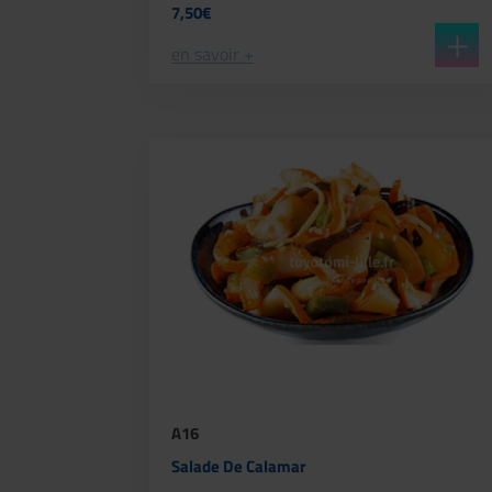
7,50€
en savoir +
A16
Salade De Calamar