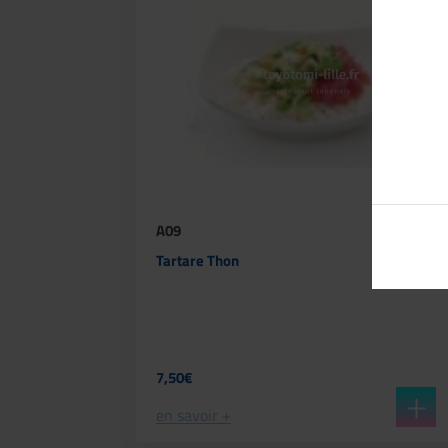
A09
Tartare Thon
7,50€
en savoir +