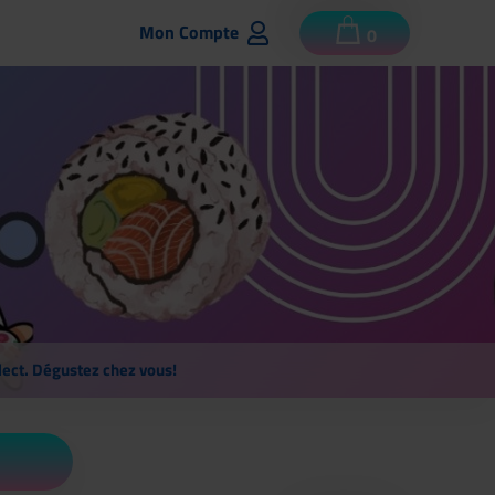
Mon Compte
0
lect. Dégustez chez vous!