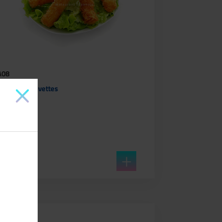
A08
Tempura Crevettes
6 Pièces
8,80€
en savoir +