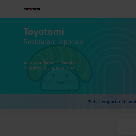
Toyotomi
Restaurant Japonais
147 Rue Solférino, 59000 Lille
03 20 57 72 40 / 06 52 36 03 36
Plats à emporter et livra