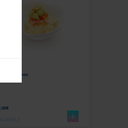
A11
Tartare Saumon
7,00€
en savoir +